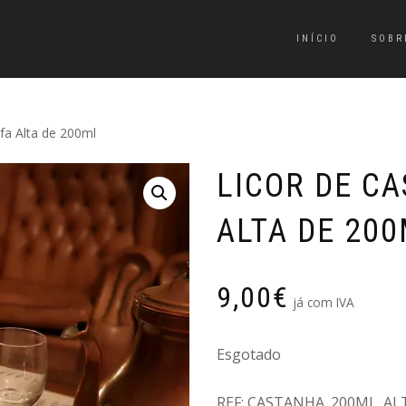
INÍCIO
SOBR
fa Alta de 200ml
LICOR DE C
ALTA DE 20
9,00
€
já com IVA
Esgotado
REF:
CASTANHA_200ML_AL