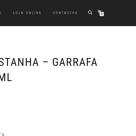
E
LOJA ONLINE
CONTACTOS
0
ASTANHA – GARRAFA
0ML
TA